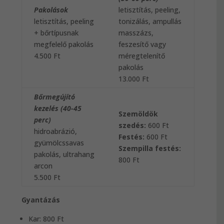
Pakolások
letisztítás, peeling,
letisztítás, peeling
tonizálás, ampullás
+ bőrtípusnak
masszázs,
megfelelő pakolás
feszesítő vagy
4.500 Ft
méregtelenítő
pakolás
13.000 Ft
Bőrmegújító
kezelés (40-45
Szemöldök
perc)
szedés:
600 Ft
hidroabrázió,
Festés:
600 Ft
gyümölcssavas
Szempilla festés:
pakolás, ultrahang
800 Ft
arcon
5.500 Ft
Gyantázás
Kar: 800 Ft