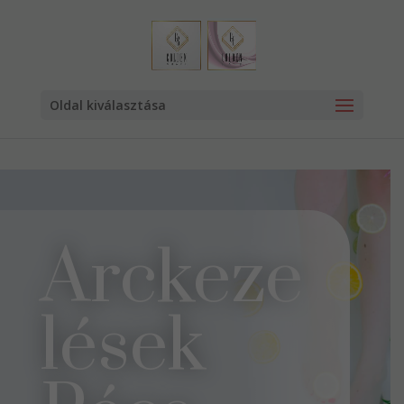
Oldal kiválasztása
Arckeze
lések