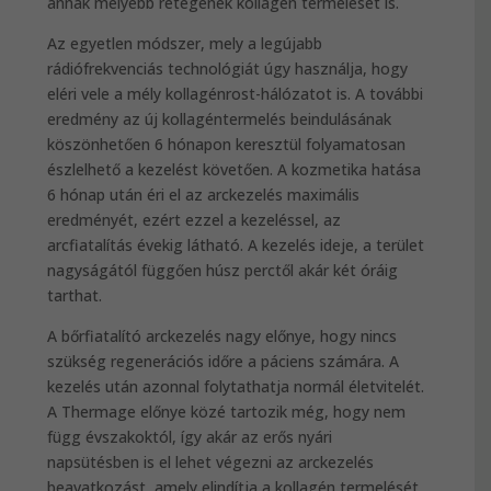
annak mélyebb rétegének kollagén termelését is.
Az egyetlen módszer, mely a legújabb
rádiófrekvenciás technológiát úgy használja, hogy
eléri vele a mély kollagénrost-hálózatot is. A további
eredmény az új kollagéntermelés beindulásának
köszönhetően 6 hónapon keresztül folyamatosan
észlelhető a kezelést követően. A kozmetika hatása
6 hónap után éri el az arckezelés maximális
eredményét, ezért ezzel a kezeléssel, az
arcfiatalítás évekig látható. A kezelés ideje, a terület
nagyságától függően húsz perctől akár két óráig
tarthat.
A bőrfiatalító arckezelés nagy előnye, hogy nincs
szükség regenerációs időre a páciens számára. A
kezelés után azonnal folytathatja normál életvitelét.
A Thermage előnye közé tartozik még, hogy nem
függ évszakoktól, így akár az erős nyári
napsütésben is el lehet végezni az arckezelés
beavatkozást, amely elindítja a kollagén termelését,