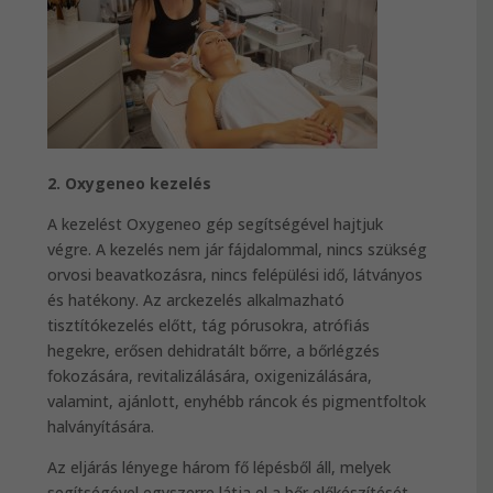
2. Oxygeneo kezelés
A kezelést Oxygeneo gép segítségével hajtjuk
végre. A kezelés nem jár fájdalommal, nincs szükség
orvosi beavatkozásra, nincs felépülési idő, látványos
és hatékony. Az arckezelés alkalmazható
tisztítókezelés előtt, tág pórusokra, atrófiás
hegekre, erősen dehidratált bőrre, a bőrlégzés
fokozására, revitalizálására, oxigenizálására,
valamint, ajánlott, enyhébb ráncok és pigmentfoltok
halványítására.
Az eljárás lényege három fő lépésből áll, melyek
segítségével egyszerre látja el a bőr előkészítését,