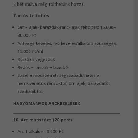
2 hét múlva még tölthetünk hozzá.
Tartós feltöltés:
Orr – ajak- barázdák-ránc- ajak feltöltés: 15.000–
30.000 Ft
Anti-age kezelés: 4-6 kezelés/alkalom szükséges:
15.000 Ft/ml
Kúrában végezzük
Redők – ráncok – laza bőr
Ezzel a módszerrel megszabadulhatsz a
nemkívánatos ráncoktól, orr, ajak, barázdától
szarkalábtól.
HAGYOMÁNYOS ARCKEZELÉSEK
10. Arc masszázs (20 perc)
Arc 1 alkalom: 3.000 Ft