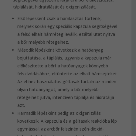
táplálását, hidratálását és oxigenizálását.
Első lépésként csak a hámlasztás történik,
melynek során egy speciális kapszula segítségével
a felső elhalt hámréteg leválik, ezáltal utat nyitva
a bőr mélyebb rétegeihez.
Második lépésként következik a hatóanyag
bejuttatása, a táplálás, ugyanis a kapszula már
előkészítette a bőrt a hatóanyagok könnyebb
felszívódásához, eltüntette az elhalt hámsejteket.
Az ehhez használatos géltasak tartalmaz minden
olyan hatóanyagot, amely a bőr mélyebb
rétegeihez jutva, intenzíven táplálja és hidratálja
azt.
Harmadik lépésként pedig az oxigenizálás
következik. A kapszula és a géltasak reakcióba lép
egymással, az arcbőr felszínén szén-dioxid-