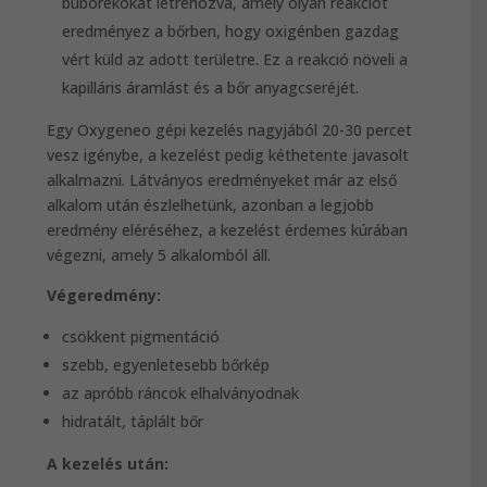
buborékokat létrehozva, amely olyan reakciót
eredményez a bőrben, hogy oxigénben gazdag
vért küld az adott területre. Ez a reakció növeli a
kapilláris áramlást és a bőr anyagcseréjét.
Egy Oxygeneo gépi kezelés nagyjából 20-30 percet
vesz igénybe, a kezelést pedig kéthetente javasolt
alkalmazni. Látványos eredményeket már az első
alkalom után észlelhetünk, azonban a legjobb
eredmény eléréséhez, a kezelést érdemes kúrában
végezni, amely 5 alkalomból áll.
Végeredmény:
csökkent pigmentáció
szebb, egyenletesebb bőrkép
az apróbb ráncok elhalványodnak
hidratált, táplált bőr
A kezelés után: