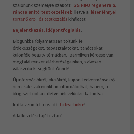
szalonunk személyre szabott,
3G HIFU regeneráló,
ránctalanító testkezelések
illetve a
lézer fénnyel
történő arc-, és testkezelés
kínálatát.
Bejelentkezés, időpontfoglalás
.
Blogunkba folyamatosan töltünk fel
érdekességeket, tapasztalatokat, tanácsokat
különféle beauty témákban. Bármilyen kérdése van,
megtalál minket elérhetőségeinken, szívesen
válaszolunk, segítünk Önnek!
Új információkról, akciókról, kupon kedvezményekről
nemcsak szalonunkban informálódhat, hanem, a
blog szekcióban, illetve hírlevelünkre kattintva!
Iratkozzon fel most itt,
hírlevelünkre
!
Adatkezelési tájékoztató