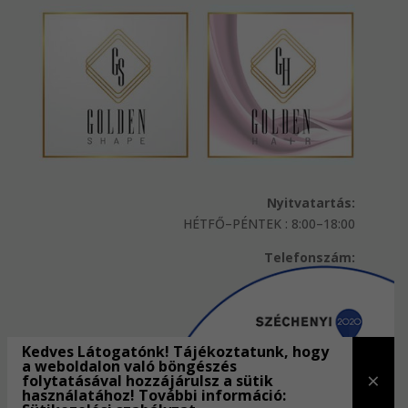
Nyitvatartás:
HÉTFŐ–PÉNTEK : 8:00–18:00
Telefonszám:
(20) 391-4455
Cím:
7623 Pécs, József Attila u 28/1.
Kedves Látogatónk! Tájékoztatunk, hogy
a weboldalon való böngészés
×
folytatásával hozzájárulsz a sütik
használatához! További információ: