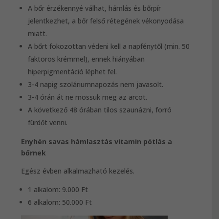
A bőr érzékennyé válhat, hámlás és bőrpír
jelentkezhet, a bőr felső rétegének vékonyodása
miatt.
A bőrt fokozottan védeni kell a napfénytől (min. 50
faktoros krémmel), ennek hiányában
hiperpigmentáció léphet fel.
3-4 napig szoláriumnapozás nem javasolt.
3-4 órán át ne mossuk meg az arcot.
A következő 48 órában tilos szaunázni, forró
fürdőt venni.
Enyhén savas hámlasztás vitamin pótlás a
bőrnek
Egész évben alkalmazható kezelés.
1 alkalom: 9.000 Ft
6 alkalom: 50.000 Ft