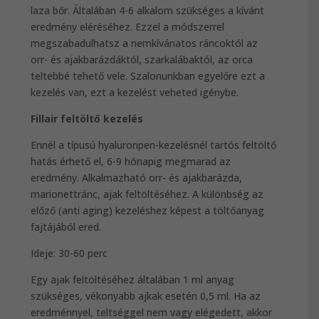
laza bőr. Általában 4-6 alkalom szükséges a kívánt
eredmény eléréséhez. Ezzel a módszerrel
megszabadulhatsz a nemkívánatos ráncoktól az
orr- és ajakbarázdáktól, szarkalábaktól, az orca
teltebbé tehető vele. Szalonunkban egyelőre ezt a
kezelés van, ezt a kezelést veheted igénybe.
Fillair feltöltő kezelés
Ennél a típusú hyaluronpen-kezelésnél tartós feltöltő
hatás érhető el, 6-9 hónapig megmarad az
eredmény. Alkalmazható orr- és ajakbarázda,
marionettránc, ajak feltöltéséhez. A különbség az
előző (anti aging) kezeléshez képest a töltőanyag
fajtájából ered.
Ideje: 30-60 perc
Egy ajak feltöltéséhez általában 1 ml anyag
szükséges, vékonyabb ajkak esetén 0,5 ml. Ha az
eredménnyel, teltséggel nem vagy elégedett, akkor