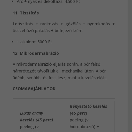
Arc + nyak és dekoltázs: 4.500 Ft
11. Tisztítás
Letisztítás + radírozás + gőzölés + nyomkodás +
összehúzó pakolás + befejező krém.
1 alkalom: 5000 Ft
12. Mikrodermabrázió
A mikrodermabrázió eljárás során, a bőr felső
hámrétegét távolítjuk el, mechanikai úton. A bőr
üdébb, simább, és friss lesz, mint a kezelés előtt.
CSOMAGAJÁNLATOK
Kényeztető kezelés
Luxus arany
(45 perc)
kezelés (45 perc)
peeling (v.
peeling (v.
hidroabrázió) +