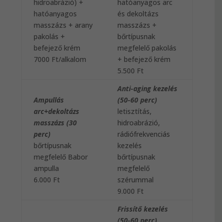
hidroabrázió) +
hatóanyagos arc
hatóanyagos
és dekoltázs
masszázs + arany
masszázs +
pakolás +
bőrtípusnak
befejező krém
megfelelő pakolás
7000 Ft/alkalom
+ befejező krém
5.500 Ft
Anti-aging kezelés
Ampullás
(50-60 perc)
arc+dekoltázs
letisztítás,
masszázs (30
hidroabrázió,
perc)
rádiófrekvenciás
bőrtípusnak
kezelés
megfelelő Babor
bőrtípusnak
ampulla
megfelelő
6.000 Ft
szérummal
9.000 Ft
Frissítő kezelés
(50-60 perc)