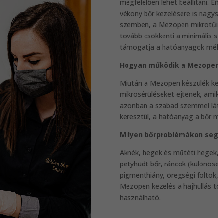
megfelelően lehet beállítani.
vékony bőr kezelésére is nagys
szemben, a Mezopen mikrotűi 
tovább csökkenti a minimális s
támogatja a hatóanyagok mély
Hogyan működik a Mezope
Miután a Mezopen készülék kez
mikrosérüléseket ejtenek, amik
azonban a szabad szemmel lát
keresztül, a hatóanyag a bőr m
Milyen bőrproblémákon seg
Aknék, hegek és műtéti hegek,
petyhüdt bőr, ráncok (különöse
pigmenthiány, öregségi foltok, s
Mezopen kezelés a hajhullás t
használható.