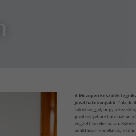
n
A Mezopen készülék leginká
jóval hatékonyabb.
Tulajdonk
különbséggel, hogy a kezelőfej 
jóval mélyebbre hatolnak be a
végzett kezelés során. Külön
beállítással rendelkezik, a tű