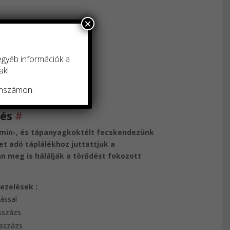
×
 egyéb információk a
ak!
fonszámon.
és
#
amin-, és tápanyagkoktélt fecskendezünk
et adó táplálékhoz juttattjuk a
 meg is hálálják a törődést fokozott
zelések :
ással
sszázs
asszázs