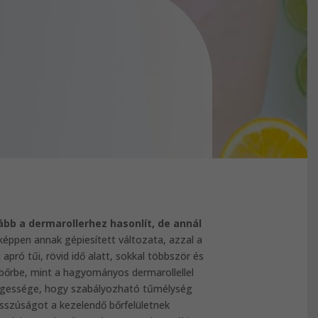
bb a dermarollerhez hasonlít, de annál
éppen annak gépiesített változata, azzal a
apró tűi, rövid idő alatt, sokkal többször és
 bőrbe, mint a hagyományos dermarollellel
legessége, hogy szabályozható tűmélység
hosszúságot a kezelendő bőrfelületnek