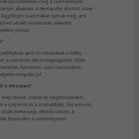
 Ennek köszönhetően még a szem környéki
zerűen alkalmas. A dermaroller döntött tűivel
függőleges csatornákat nyitnak meg, ami
zöveti sérülés kockázatát, valamint
ebbre jutását.
n?
előfejének apró tűi behatolnak a bőrbe,
et a szervezet elkezd begyógyítani. Előbb
hatatlan, kisméretű, szúrt csatornákon
élyebb rétegeibe jut
ít a Mezopen?
 mély ráncok, száraz és megereszkedett,
n a száj körül és a szarkalábak), tág pórusok,
triák (terhességi, elhízási csíkok), A
öbb típusa ellen is eredményesen