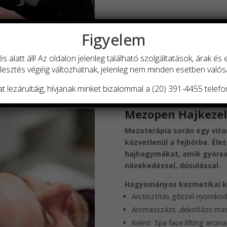
Figyelem
és alatt áll! Az oldalon jelenleg található szolgáltatások, árak és
jlesztés végéig változhatnak, jelenleg nem minden esetben valós
t lezárultáig, hívjanak minket bizalommal a (20) 391-4455 tele
Mezopen Hajkezel
Mezoterápia során egy vit
közvetlenül a fejbőrbe. Élet
hajhagymákat, amik gyorsan
növekedéssel, dúsulással.
Hagyományos kozmetikai ke
Arctisztítás gőzzel nyomkod
Arcmasszázs ,dekoltázs ma
Keleti Spa face lifting arcm