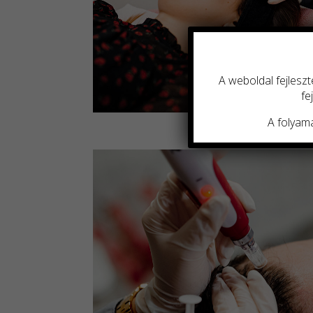
A weboldal fejleszt
fe
A folyama